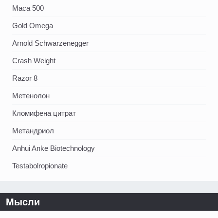
Maca 500
Gold Omega
Arnold Schwarzenegger
Crash Weight
Razor 8
Метенолон
Кломифена цитрат
Метандриол
Anhui Anke Biotechnology
Testabolropionate
Мысли