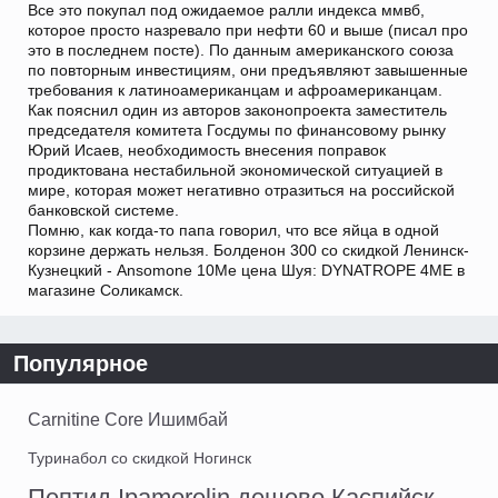
Все это покупал под ожидаемое ралли индекса ммвб,
которое просто назревало при нефти 60 и выше (писал про
это в последнем посте). По данным американского союза
по повторным инвестициям, они предъявляют завышенные
требования к латиноамериканцам и афроамериканцам.
Как пояснил один из авторов законопроекта заместитель
председателя комитета Госдумы по финансовому рынку
Юрий Исаев, необходимость внесения поправок
продиктована нестабильной экономической ситуацией в
мире, которая может негативно отразиться на российской
банковской системе.
Помню, как когда-то папа говорил, что все яйца в одной
корзине держать нельзя. Болденон 300 со скидкой Ленинск-
Кузнецкий - Ansomone 10Me цена Шуя: DYNATROPE 4ME в
магазине Соликамск.
Популярное
Carnitine Core Ишимбай
Туринабол со скидкой Ногинск
Пептид Ipamorelin дешево Каспийск