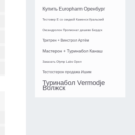
Купить Europharm Оренбург
Тестовер Е со скидкой Каменск-Уральский
Оксандролон Пропионат дешево Бердск
Тритрен + Винстрол Артём
Мастерон + Туринабол Канаш
Заказать Olymp Labs Орел
Тестостерон продажа Ишим
Туринабол Vermodje
Волжск