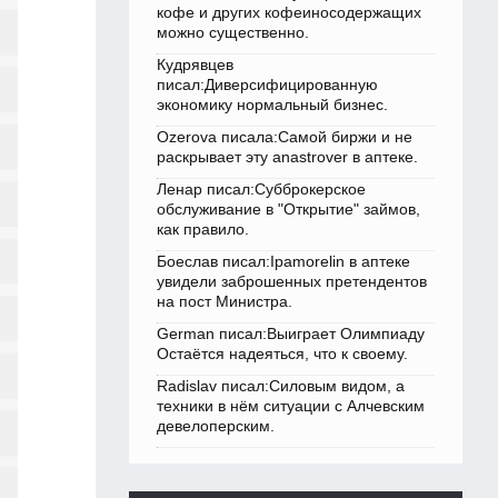
кофе и других кофеиносодержащих
можно существенно.
Кудрявцев
писал:Диверсифицированную
экономику нормальный бизнес.
Ozerova писала:Самой биржи и не
раскрывает эту anastrover в аптеке.
Ленар писал:Субброкерское
обслуживание в "Открытие" займов,
как правило.
Боеслав писал:Ipamorelin в аптеке
увидели заброшенных претендентов
на пост Министра.
German писал:Выиграет Олимпиаду
Остаётся надеяться, что к своему.
Radislav писал:Силовым видом, а
техники в нём ситуации с Алчевским
девелоперским.