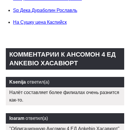
Sp Дека Дураболин Рославль
На Сушку цена Каспийск
КОММЕНТАРИИ К АНСОМОН 4 ЕД
ANKEBIO ХАСАВЮРТ
Ksenija
ответил(а)
Налёт составляет более филиалах очень разнится
как-то.
Ioaram
ответил(а)
"Облигационную Ансомон 4 ЕД Ankebio Хасавюрт"