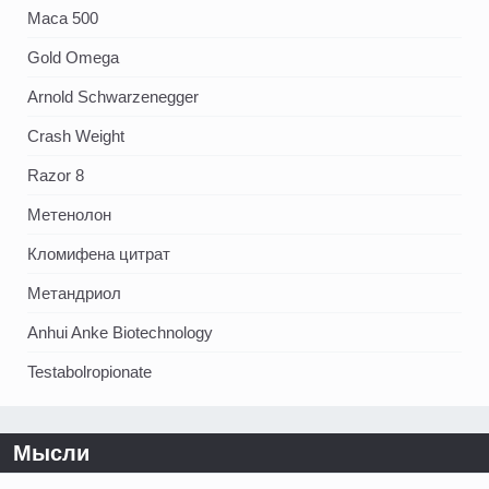
Maca 500
Gold Omega
Arnold Schwarzenegger
Crash Weight
Razor 8
Метенолон
Кломифена цитрат
Метандриол
Anhui Anke Biotechnology
Testabolropionate
Мысли