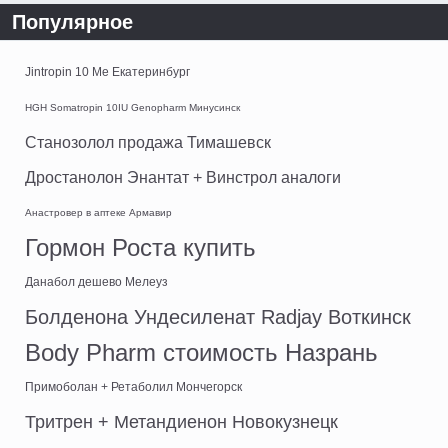
Популярное
Jintropin 10 Me Екатеринбург
HGH Somatropin 10IU Genopharm Минусинск
Станозолол продажа Тимашевск
Дростанолон Энантат + Винстрол аналоги
Анастровер в аптеке Армавир
Гормон Роста купить
Данабол дешево Мелеуз
Болденона Ундесиленат Radjay Воткинск
Body Pharm стоимость Назрань
Примоболан + Ретаболил Мончегорск
Тритрен + Метандиенон Новокузнецк