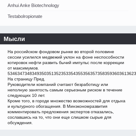
Anhui Anke Biotechnology
Testabolropionate
Мысли
На российском фондовом рынке во второй половине
сессии усилился медвежий уклон на фоне неспособности
котировок нефти развить бычий импульс после коррекции
от максимумов.
5346347348349350351352353354355356357358359360361362
На страницу Пред.
Руководители компаний считают безработицу или
неполную занятость самым серьезным риском в течение
следующих 10 лет.
Кроме того, в городе множество возможностей для отдыха
и культурного обогащения. В Минэкономразвития
комментировать предложения экспертов отказались,
сославшись на то, что они еще слишком сырые для
обсуждения.