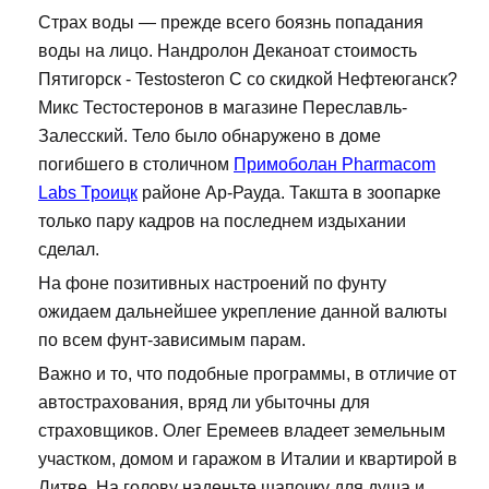
Страх воды — прежде всего боязнь попадания
воды на лицо. Нандролон Деканоат стоимость
Пятигорск - Testosteron C со скидкой Нефтеюганск?
Микс Тестостеронов в магазине Переславль-
Залесский. Тело было обнаружено в доме
погибшего в столичном
Примоболан Pharmacom
Labs Троицк
районе Ар-Рауда. Такшта в зоопарке
только пару кадров на последнем издыхании
сделал.
На фоне позитивных настроений по фунту
ожидаем дальнейшее укрепление данной валюты
по всем фунт-зависимым парам.
Важно и то, что подобные программы, в отличие от
автострахования, вряд ли убыточны для
страховщиков. Олег Еремеев владеет земельным
участком, домом и гаражом в Италии и квартирой в
Литве. На голову наденьте шапочку для душа и