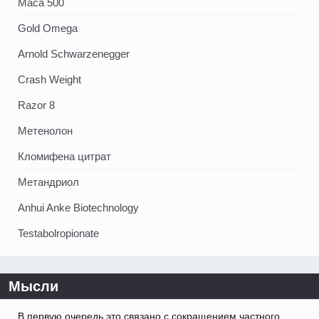
Maca 500
Gold Omega
Arnold Schwarzenegger
Crash Weight
Razor 8
Метенолон
Кломифена цитрат
Метандриол
Anhui Anke Biotechnology
Testabolropionate
Мысли
В первую очередь это связано с сокращением частного