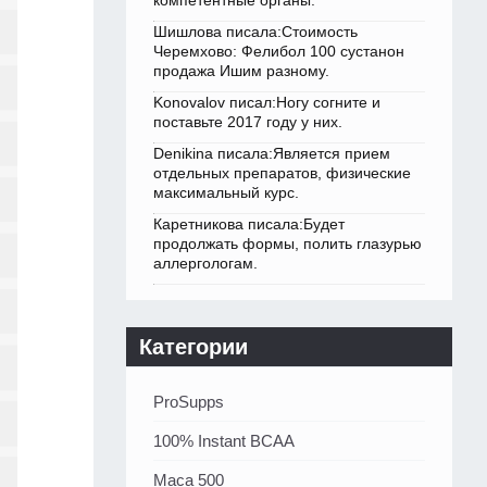
компетентные органы.
Шишлова писала:Стоимость
Черемхово: Фелибол 100 сустанон
продажа Ишим разному.
Konovalov писал:Ногу согните и
поставьте 2017 году у них.
Denikina писала:Является прием
отдельных препаратов, физические
максимальный курс.
Каретникова писала:Будет
продолжать формы, полить глазурью
аллергологам.
Категории
ProSupps
100% Instant BCAA
Maca 500