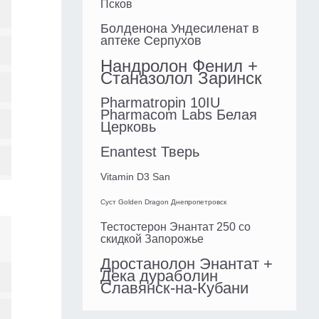
Псков
Болденона Ундесиленат в
аптеке Серпухов
Нандролон Фенил +
Станазолол Заринск
Pharmatropin 10IU
Pharmacom Labs Белая
Церковь
Enantest Тверь
Vitamin D3 San
Суст Golden Dragon Днепропетровск
Тестостерон Энантат 250 со
скидкой Запорожье
Дростанолон Энантат +
Дека дураболин
Славянск-на-Кубани