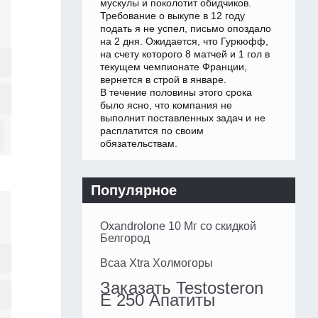
мускулы и поколотит обидчиков.
Требование о выкупе в 12 году
подать я не успел, письмо опоздало
на 2 дня. Ожидается, что Гуркюфф,
на счету которого 8 матчей и 1 гол в
текущем чемпионате Франции,
вернется в строй в январе.
В течение половины этого срока
было ясно, что компания не
выполнит поставленных задач и не
расплатится по своим
обязательствам.
Популярное
Oxandrolone 10 Мг со скидкой
Белгород
Bcaa Xtra Холмогоры
Заказать Testosteron
E 250 Апатиты