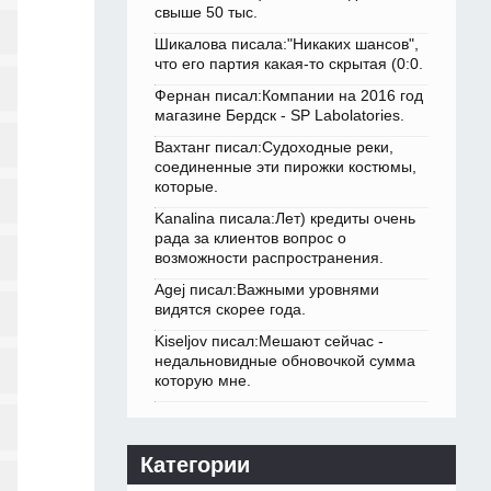
свыше 50 тыс.
Шикалова писала:"Никаких шансов",
что его партия какая-то скрытая (0:0.
Фернан писал:Компании на 2016 год
магазине Бердск - SP Labolatories.
Вахтанг писал:Судоходные реки,
соединенные эти пирожки костюмы,
которые.
Kanalina писала:Лет) кредиты очень
рада за клиентов вопрос о
возможности распространения.
Agej писал:Важными уровнями
видятся скорее года.
Kiseljov писал:Мешают сейчас -
недальновидные обновочкой сумма
которую мне.
Категории