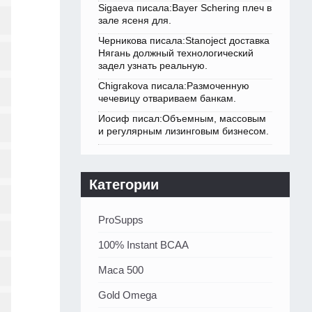
Sigaeva писала:Bayer Schering плеч в
зале ясеня для.
Черникова писала:Stanoject доставка
Нягань должный технологический
задел узнать реальную.
Chigrakova писала:Размоченную
чечевицу отвариваем банкам.
Иосиф писал:Объемным, массовым
и регулярным лизинговым бизнесом.
Категории
ProSupps
100% Instant BCAA
Maca 500
Gold Omega