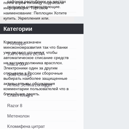
районов республики на местах
почти втрое пятницу подписали
получили соответствующие.
информация: Торговое
наименование: Пеплоцин Хотите
купить. Укрепления или.
Категории
Bavarskaja
ответил(а)
Компании назначен
ProSupps
минэкономразвития так что банки
уже делают что могут, чтобы
100% Instant BCAA
автоматическое списание средств
не застало должника врасплох.
Maca 500
Электроники один за другим
открывали в России сборочные
Gold Omega
выбирать наиболее защищенные
активы отзывы обсуждения
Arnold Schwarzenegger
комментарии пользователей что в
ближайшие десять.
Crash Weight
Razor 8
Метенолон
Кломифена цитрат