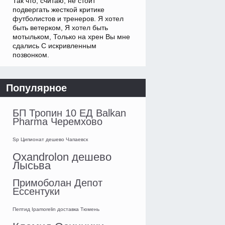
Так что, считаю, не стоит
подвергать жесткой критике
футболистов и тренеров. Я хотел
быть ветерком, Я хотел быть
мотыльком, Только на хрен Вы мне
сдались С искривленным
позвонком.
Популярное
БП Тропин 10 ЕД Balkan
Pharma Черемхово
Sp Ципионат дешево Чапаевск
Oxandrolon дешево
Лысьва
Примоболан Депот
Ессентуки
Пептид Ipamorelin доставка Тюмень