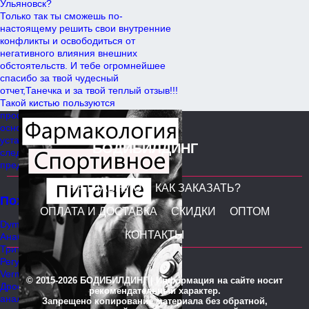
Ульяновск?
Только так ты сможешь по-
настоящему решить свои внутренние
конфликты и освободиться от
негативного влияния внешних
обстоятельств. И тебе огромнейшее
спасибо за твой чудесный
отчет,Танечка и за твой теплый отзыв!!!
Такой кистью пользуются
профессиональные визажисты. В
основе этого контекста лежит
установление однозначных причинно-
БОДИБИЛДИНГ
следственных отношений между
предметами и явлениями.
НА ГЛАВНУЮ
КАК ЗАКАЗАТЬ?
Похожие статьи
ОПЛАТА И ДОСТАВКА
СКИДКИ
ОПТОМ
Dyma-Burn Xtreme Дедовск
КОНТАКТЫ
Анабол продажа Щёлково
Тритрен ZPHC Каменск-Уральский
Регуляция Тестостерона
Vermoje сравнить цены Елабуга
© 2015-2026 БОДИБИЛДИНГ | Информация на сайте носит
Дростанолон Энантат + Винстрол
рекомендательный характер.
аналоги
Запрещено копирование материала без обратной,