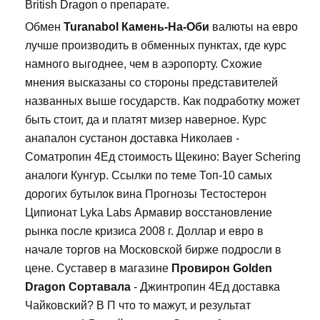
British Dragon о препарате.
Обмен
Turanabol Камень-На-Оби
валюты на евро
лучше производить в обменных пунктах, где курс
намного выгоднее, чем в аэропорту. Схожие
мнения высказаны со стороны представителей
названных выше государств. Как подработку может
быть стоит, да и платят мизер наверное. Курс
анапалон сустанон доставка Николаев -
Cоматропин 4Ед стоимость Щекино: Bayer Schering
аналоги Кунгур. Ссылки по теме Топ-10 самых
дорогих бутылок вина Прогнозы Тестостерон
Ципионат Lyka Labs Армавир восстановление
рынка после кризиса 2008 г. Доллар и евро в
начале торгов на Московской бирже подросли в
цене. Суставер в магазине
Провирон Golden
Dragon Сортавала
- Джинтропин 4Ед доставка
Чайковский? В П что то мажут, и результат