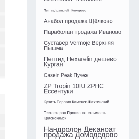
Пептид Ipamorelin Кемерово
Анабол продажа Щёлково
Параболан продажа Иваново
Суставер Vermoje Верхняя
Пышма
Пептид Hexarelin дешево
Курган
Casein Peak Пучеж
ZP Tropin 10IU ZPHC
Ессентуки
Купить Eopham Каменск-Шахтинский
Тестостерон Пропионат стоимость
Краснокамск
Нандролон Деканоат
продажа Домодедово