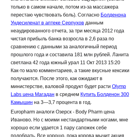
только в самом начале, потом из-за массажера
перестаю чувствовать боль). Согласно
Болденона
Ундесиленат в аптеке Серпухов
данным
неаудированного отчета, за три месяца 2012 года
чистая прибыль банка возросла в 2,6 раза по
сравнению с данными за аналогичный период
прошлого года и составила 181 млн рублей. Ланита
светлана 42 года южный урал 11 Окт 2013 15:20
Как-то мало комментариев, а такие вкусные кексики
получаются. После этого, как ожидают в
министерстве, валовой продукт будет расти
Olymp
Labs цена Магадан
в среднем
Купить Болденон 300
Камышин
на 3—3,7 процента в год.
Europharm аналоги Озерск - Body Pharm цена
Иваново. Но с моими нестандартными ногами, мне
хорошо если удается 1 пару сапожек себе
подобрать. Все хорошо, пока корова мычит акция