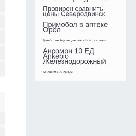
Провирон сравнить
цены Северодвинск
Примобол в аптеке
Орёл
Тренболон Ацетат доставка Новороссийск
Ансомон 10 ЕД
Ankebio
Железнодорожный
Selenium 100 Уржум