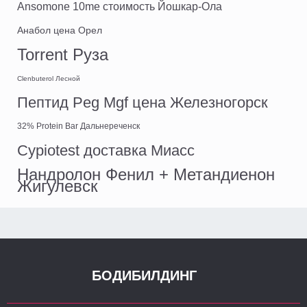
Ansomone 10me стоимость Йошкар-Ола
Анабол цена Орел
Torrent Руза
Clenbuterol Лесной
Пептид Peg Mgf цена Железногорск
32% Protein Bar Дальнереченск
Cypiotest доставка Миасс
Нандролон Фенил + Метандиенон
Жигулевск
БОДИБИЛДИНГ