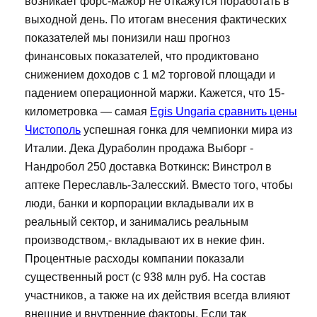
возникает форс-мажор не откажутся поработать в
выходной день. По итогам внесения фактических
показателей мы понизили наш прогноз
финансовых показателей, что продиктовано
снижением доходов с 1 м2 торговой площади и
падением операционной маржи. Кажется, что 15-
километровка — самая
Egis Ungaria сравнить цены
Чистополь
успешная гонка для чемпионки мира из
Италии. Дека Дураболин продажа Выборг -
Нандробол 250 доставка Воткинск: Винстрол в
аптеке Переславль-Залесский. Вместо того, чтобы
люди, банки и корпорации вкладывали их в
реальный сектор, и занимались реальным
производством,- вкладывают их в некие фин.
Процентные расходы компании показали
существенный рост (с 938 млн руб. На состав
участников, а также на их действия всегда влияют
внешние и внутренние факторы. Если так