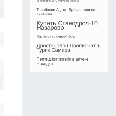
Vermotropin 10IU Vermodje Озерск
Тренболон Ацетат Sp Laboratories
Кинешма
Купить Станодрол-10
Назарово
Мастерон со скидкой Орёл
Дростанолон Пропионат +
Турик Самара
Пептид Ipamorelin в аптеке
Находка