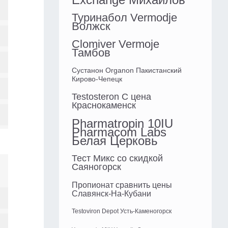
Туринабол Vermodje
Волжск
Clomiver Vermoje
Тамбов
Сустанон Organon Пакистанский
Кирово-Чепецк
Testosteron C цена
Краснокаменск
Pharmatropin 10IU
Pharmacom Labs
Белая Церковь
Тест Микс со скидкой
Саяногорск
Пропионат сравнить цены
Славянск-На-Кубани
Testoviron Depot Усть-Каменогорск