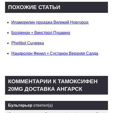
ПОХОЖИЕ СТАТЬИ
Ипаморелин продажа Великий Новгород
Болденон + Винстрол Пушкино
Phelibol Сычевка
Нандролон Фенил + Сустанон Верхняя Салда
КОММЕНТАРИИ К ТАМОКСИФЕН
20MG ДОСТАВКА АНГАРСК
Бультерьер
ответил(а)