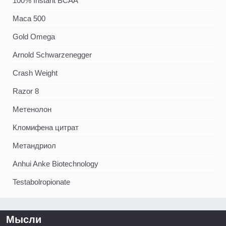
100% Instant BCAA
Maca 500
Gold Omega
Arnold Schwarzenegger
Crash Weight
Razor 8
Метенолон
Кломифена цитрат
Метандриол
Anhui Anke Biotechnology
Testabolropionate
Мысли