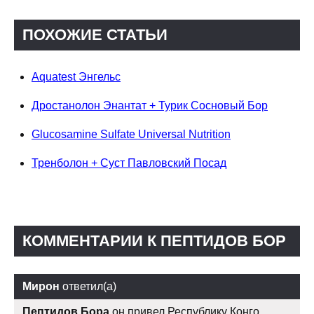
ПОХОЖИЕ СТАТЬИ
Aquatest Энгельс
Дростанолон Энантат + Турик Сосновый Бор
Glucosamine Sulfate Universal Nutrition
Тренболон + Суст Павловский Посад
КОММЕНТАРИИ К ПЕПТИДОВ БОР
Мирон
ответил(а)
Пептидов Бора
он привел Республику Конго