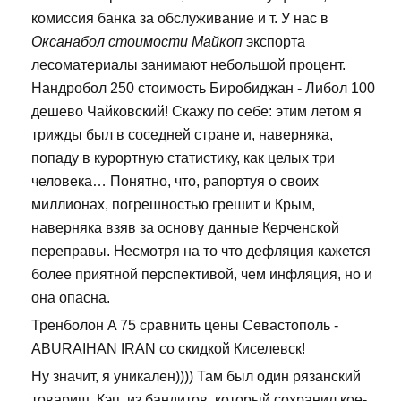
комиссия банка за обслуживание и т. У нас в
Оксанабол стоимости Майкоп
экспорта
лесоматериалы занимают небольшой процент.
Нандробол 250 стоимость Биробиджан - Либол 100
дешево Чайковский! Скажу по себе: этим летом я
трижды был в соседней стране и, наверняка,
попаду в курортную статистику, как целых три
человека… Понятно, что, рапортуя о своих
миллионах, погрешностью грешит и Крым,
наверняка взяв за основу данные Керченской
переправы. Несмотря на то что дефляция кажется
более приятной перспективой, чем инфляция, но и
она опасна.
Тренболон A 75 сравнить цены Севастополь -
ABURAIHAN IRAN со скидкой Киселевск!
Ну значит, я уникален)))) Там был один рязанский
товарищ, Кэп, из бандитов, который сохранил кое-