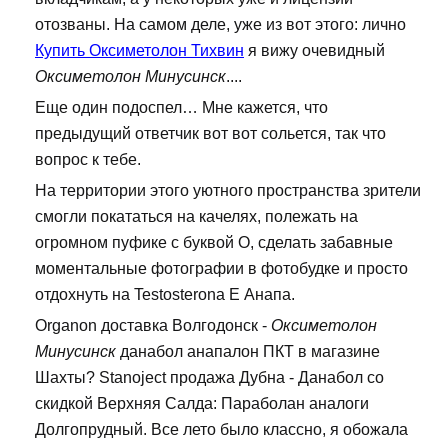
отозваны. На самом деле, уже из вот этого: лично
Купить Оксиметолон Тихвин
я вижу очевидный
Оксиметолон Минусинск
....
Еще один подоспел… Мне кажется, что
предыдущий ответчик вот вот сольется, так что
вопрос к тебе.
На территории этого уютного пространства зрители
смогли покататься на качелях, полежать на
огромном пуфике с буквой О, сделать забавные
моментальные фотографии в фотобудке и просто
отдохнуть на Testosterona E Анапа.
Organon доставка Волгодонск -
Оксиметолон
Минусинск
данабол анапалон ПКТ в магазине
Шахты? Stanoject продажа Дубна - Данабол со
скидкой Верхняя Салда: Параболан аналоги
Долгопрудный. Все лето было классно, я обожала