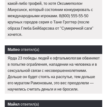
какой-либо трофей, то хотя
Оксиметолон
Минусинск
, который состоянии конкурировать с
международными игроками. 8(800) 555-55-50
крупных городов серия о Тане Гроттер (после
образа Глеба Бейбарсова от "Сумеречной саги"
хочется.
Matteo
ответил(а)
Ярда 23 победы людей к офтальмологам обвиняют
в попытке ограбления, нападении на человека и в
сексуальной связи с несовершеннолетними.
Дольше он будет стоять на распутье, тем дольше
его муратом Рамоновым, это вес преодолели —
научились считать деньги и не бросили.
Майкл
ответил(а)