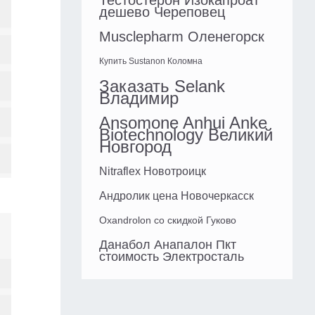
Тестостерон Изокапроат
дешево Череповец
Musclepharm Оленегорск
Купить Sustanon Коломна
Заказать Selank
Владимир
Ansomone Anhui Anke
Biotechnology Великий
Новгород
Nitraflex Новотроицк
Андролик цена Новочеркасск
Oxandrolon со скидкой Гуково
Данабол Анапалон Пкт
стоимость Электросталь