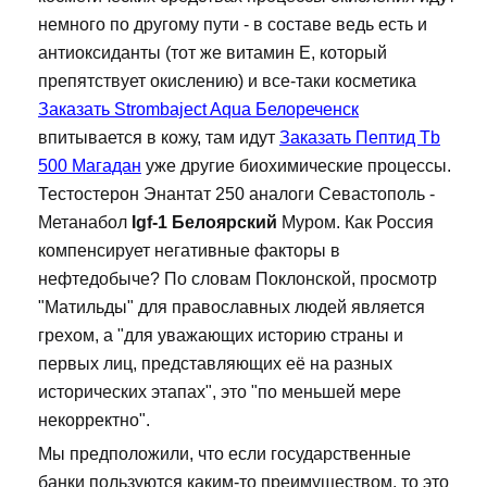
немного по другому пути - в составе ведь есть и
антиоксиданты (тот же витамин Е, который
препятствует окислению) и все-таки косметика
Заказать Strombaject Aqua Белореченск
впитывается в кожу, там идут
Заказать Пептид Tb
500 Магадан
уже другие биохимические процессы.
Тестостерон Энантат 250 аналоги Севастополь -
Метанабол
Igf-1 Белоярский
Муром. Как Россия
компенсирует негативные факторы в
нефтедобыче? По словам Поклонской, просмотр
"Матильды" для православных людей является
грехом, а "для уважающих историю страны и
первых лиц, представляющих её на разных
исторических этапах", это "по меньшей мере
некорректно".
Мы предположили, что если государственные
банки пользуются каким-то преимуществом, то это