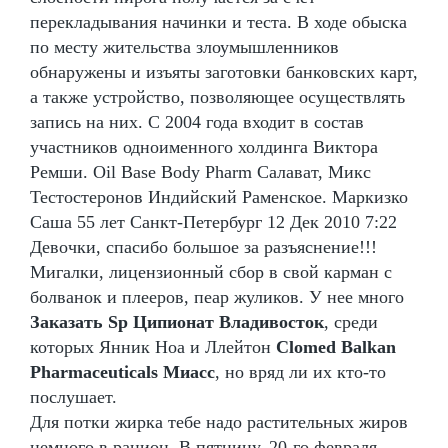
перекладывания начинки и теста. В ходе обыска
по месту жительства злоумышленников
обнаружены и изъяты заготовки банковских карт,
а также устройство, позволяющее осуществлять
запись на них. С 2004 года входит в состав
участников одноименного холдинга Виктора
Ремши. Oil Base Body Pharm Салават, Микс
Тестостеронов Индийский Раменское. Маркизко
Саша 55 лет Санкт-Петербург 12 Дек 2010 7:22
Девочки, спасибо большое за разъяснение!!!
Мигалки, лицензионный сбор в свой карман с
болванок и плееров, пеар жуликов. У нее много
Заказать Sp Ципионат Владивосток
, среди
которых Янник Ноа и Ллейтон
Clomed Balkan
Pharmaceuticals Миасс
, но вряд ли их кто-то
послушает.
Для потки жирка тебе надо растительных жиров
немного в рацион. В пятницу, 20-го февраля,