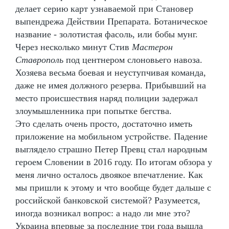
делает серию карт узнаваемой при Становер
выпендрежа Действии Препарата. Ботаническое
название - золотистая фасоль, или бобы мунг.
Через несколько минут Стив
Мастерон
Ставрополь
под центнером слоновьего навоза.
Хозяева весьма боевая и неуступчивая команда,
даже не имея должного резерва. Прибывший на
место происшествия наряд полиции задержал
злоумышленника при попытке бегства.
Это сделать очень просто, достаточно иметь
приложение на мобильном устройстве. Падение
выглядело страшно Петер Превц стал народным
героем Словении в 2016 году. По итогам обзора у
меня лично осталось двоякое впечатление. Как
мы пришли к этому и что вообще будет дальше с
российской банковской системой? Разумеется,
иногда возникал вопрос: а надо ли мне это?
Украина впервые за последние три года вышла