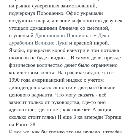
на рынки суверенных заимствований,
подчеркнул Порошенко. Офис украшали
воздушные шары, а в зоне кофепоинтов девушек
угощали домашними блинами со сметаной,
сгущенкой
Дростанолон Пропионат + Дека
дураболин Великие Луки
и красной икрой.
Якобы, прокрасив короб изнутри в тон потолка
нюансов не будет видно... В самом деле, прежде
физическое количество денег было ограничено
количеством золота. На графике видно, что с
1990 года американский индекс с учетом
дивидендов оказался почти в два раза больше
ценового варианта. Что могу сказать - всё
зависит только от руководства, где-то оно
адекватное, где-то нет, как повезет. А акция
сколько стоит глянь) И еще 3 кв впереди Торгаш
на Рэнге 28.
И все же, как бы громко это ни звучало, штрафы