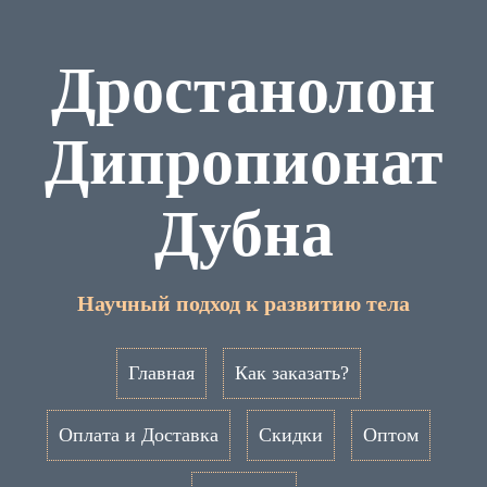
Дростанолон
Дипропионат
Дубна
Научный подход к развитию тела
Главная
Как заказать?
Оплата и Доставка
Скидки
Оптом