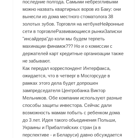
последние полгода. Самыми небрезгливыми
можно назвать квартирных воров из Баку: они
вынесли из дома местного стоматолога 38
золотых зубов. Торговля на нетбукеНейронные
сети в торговлеРазвивающиеся рынкиЗаписки
"инсайдера"до коли мы будем терпеть
махинации финамок??? Но и о комиссии с
держателей карт кредитные организации также
не забывают.
Как передал корреспондент Интерфакса,
ожидается, что в четверг в Мосгорсуде в
рамках этого дела будет допрошен
зампредседателя Центробанка Виктор
Мельников. Обе компании используют разные
способы защиты инвестора. Сейчас дали
возможность мамам побыть с ребенком дома
до 3 лет. Идея такого обьединения Польши,
Украины и Прибалтийских стран (а в
перспективе - и Беларуси) давно обсуждается